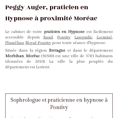
Peggy Auger, praticien en
Hypnose à proximité Moréac
Le cabinet de votre
praticien en Hypnose
est facilement
accessible depuis
Baud
,
Pontivy
,
Languidic
,
Locminé
,
Pluméliau
,
Noyal-Pontivy
pour toute séance d'hypnose.
Située dans la région
Bretagne
et dans le département
Morbihan
,
Moréac
(56500) est une ville de 3783 habitants
(données de 2010). La ville la plus peuplée du
département est Lorient.
Sophrologue et praticienne en hypnose à
Pontivy