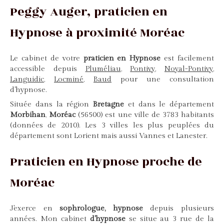
Peggy Auger, praticien en
Hypnose à proximité Moréac
Le cabinet de votre
praticien en Hypnose
est facilement
accessible depuis
Pluméliau
,
Pontivy
,
Noyal-Pontivy
,
Languidic
,
Locminé
,
Baud
pour une consultation
d'hypnose.
Située dans la région
Bretagne
et dans le département
Morbihan
,
Moréac
(56500) est une ville de 3783 habitants
(données de 2010). Les 3 villes les plus peuplées du
département sont Lorient mais aussi Vannes et Lanester.
Praticien en Hypnose proche de
Moréac
J'exerce en
sophrologue, hypnose
depuis plusieurs
années. Mon cabinet
d'hypnose
se situe au 3 rue de la